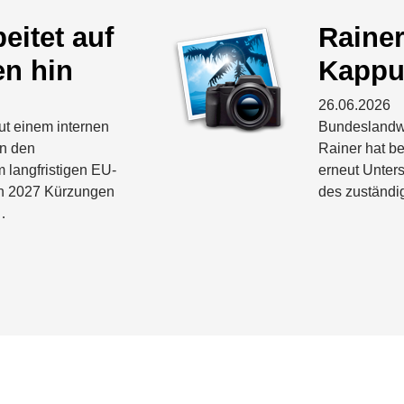
beitet auf
Rainer
n hin
Kapp
26.06.2026
ut einem internen
Bundeslandwir
in den
Rainer hat b
langfristigen EU-
erneut Unters
h 2027 Kürzungen
des zuständi
…