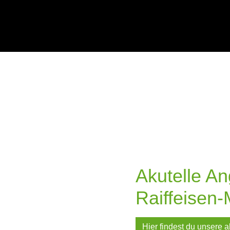
Akutelle A
Raiffeisen-
Hier findest du unsere