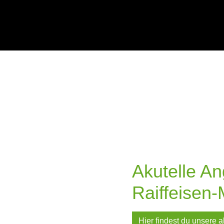
Akutelle A
Raiffeisen-
Hier findest du unsere