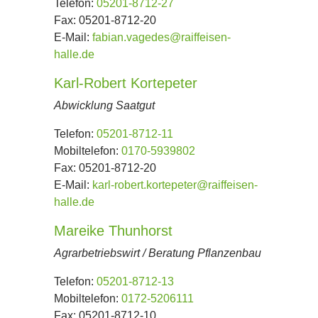
Telefon:
05201-8712-27
Fax:
05201-8712-20
E-Mail:
fabian.vagedes@raiffeisen-
halle.de
Karl-Robert Kortepeter
Abwicklung Saatgut
Telefon:
05201-8712-11
Mobiltelefon:
0170-5939802
Fax:
05201-8712-20
E-Mail:
karl-robert.kortepeter@raiffeisen-
halle.de
Mareike Thunhorst
Agrarbetriebswirt / Beratung Pflanzenbau
Telefon:
05201-8712-13
Mobiltelefon:
0172-5206111
Fax:
05201-8712-10