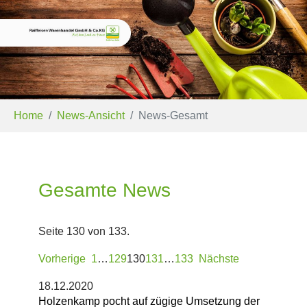
Skip to main content
You are here:
Home
News-Ansicht
News-Gesamt
Gesamte News
Seite 130 von 133.
Vorherige
1
…
129
130
131
…
133
Nächste
18.12.2020
Holzenkamp pocht auf zügige Umsetzung der