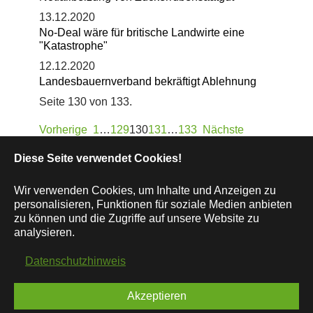
13.12.2020
No-Deal wäre für britische Landwirte eine
"Katastrophe"
12.12.2020
Landesbauernverband bekräftigt Ablehnung
Seite 130 von 133.
Vorherige
1
…
129
130
131
…
133
Nächste
Diese Seite verwendet Cookies!
Wir verwenden Cookies, um Inhalte und Anzeigen zu
personalisieren, Funktionen für soziale Medien anbieten
zu können und die Zugriffe auf unsere Website zu
© 2020 Raiffeisen Warenhandel GmbH & Co. KG
analysieren.
Kontakt:
raiffeisen.halle@raiffeisen-halle.de
Datenschutzhinweis
Newsletter
Kontakt
Impressum
AGB
Datenschutz
Akzeptieren
Zertifikate
Links