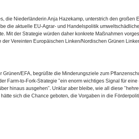
s, die Niederländerin Anja Hazekamp, unterstrich den großen Ei
reibe die aktuelle EU-Agrar- und Handelspolitik umweltschädlic
ukte. Mit der Strategie würden daher konkrete Maßnahmen vorg
ete der Vereinten Europäischen Linken/Nordischen Grünen Link
der Grünen/EFA, begrüßte die Minderungsziele zum Pflanzenschu
r Farm-to-Fork-Strategie "ein enorm wichtiges Signal für ein
er hinaus ausgehen". Unklar aber bleibe, wie all diese "hehren
tte sich die Chance geboten, die Vorgaben in die Förderpolitik