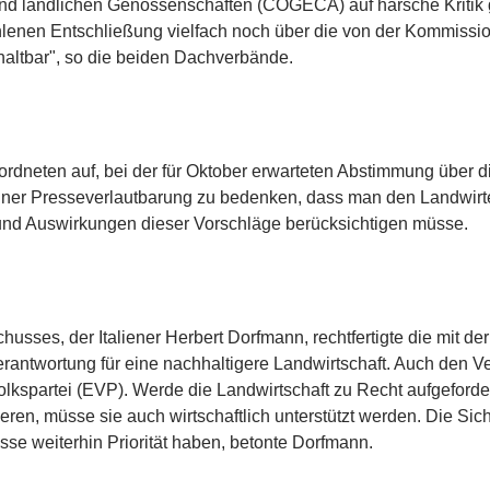
 ländlichen Genossenschaften (COGECA) auf harsche Kritik ge
hlenen Entschließung vielfach noch über die von der Kommiss
haltbar", so die beiden Dachverbände.
neten auf, bei der für Oktober erwarteten Abstimmung über di
iner Presseverlautbarung zu bedenken, dass man den Landwirt
und Auswirkungen dieser Vorschläge berücksichtigen müsse.
husses, der Italiener Herbert Dorfmann, rechtfertigte die mit d
antwortung für eine nachhaltigere Landwirtschaft. Auch den V
lkspartei (EVP). Werde die Landwirtschaft zu Recht aufgeforder
eren, müsse sie auch wirtschaftlich unterstützt werden. Die Sic
e weiterhin Priorität haben, betonte Dorfmann.